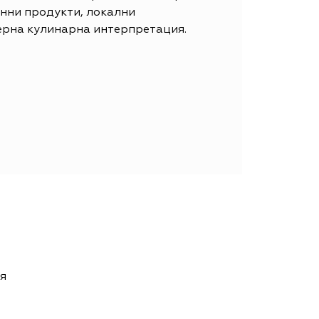
онни продукти, локални
ерна кулинарна интерпретация.
ия