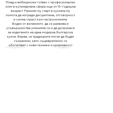
Млад и амбициозен готвач с професионален
опит в кулинарната сфера още от 15-годишна
възраст. Ранният му старт в кухнята му
помога да изгради дисциплина, отговорност
и силна страст към гастрономията.
Воден от желанието да се развива и
усъвършенства уменията си и да допринася
за издигането на една модерна българска
кухня. Вярва, че традициите могат да бъдат
съхранени, като същевременно се
обогатяват с нови техники и креативност
< Предишен |
| Следващ >