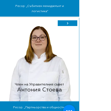
Ресор: „Събитиен мениджмънт и
логистика“
Член на Управителния съвет
Антония Стоева
Ресор: „Партньорства и общностно