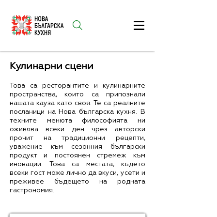
Кулинарни сцени
Това са ресторантите и кулинарните
пространства, които са припознали
нашата кауза като своя. Те са реалните
посланици на Нова българска кухня. В
техните менюта философията ни
оживява всеки ден чрез авторски
прочит на традиционни рецепти,
уважение към сезонния български
продукт и постоянен стремеж към
иновации. Това са местата, където
всеки гост може лично да вкуси, усети и
преживее бъдещето на родната
гастрономия.