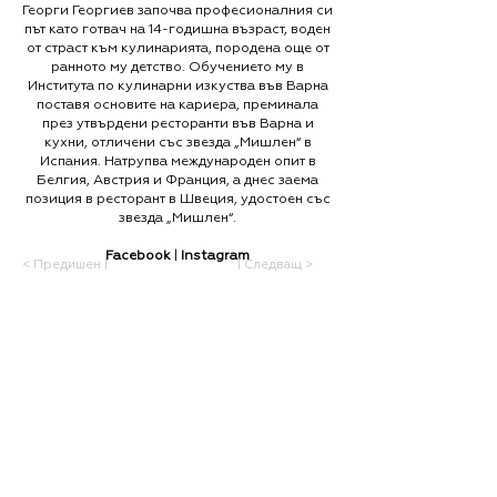
Георги Георгиев започва професионалния си
път като готвач на 14-годишна възраст, воден
от страст към кулинарията, породена още от
ранното му детство. Обучението му в
Института по кулинарни изкуства във Варна
поставя основите на кариера, преминала
през утвърдени ресторанти във Варна и
кухни, отличени със звезда „Мишлен“ в
Испания. Натрупва международен опит в
Белгия, Австрия и Франция, а днес заема
позиция в ресторант в Швеция, удостоен със
звезда „Мишлен“.
Facebook
|
Instagram
< Предишен |
| Следващ >