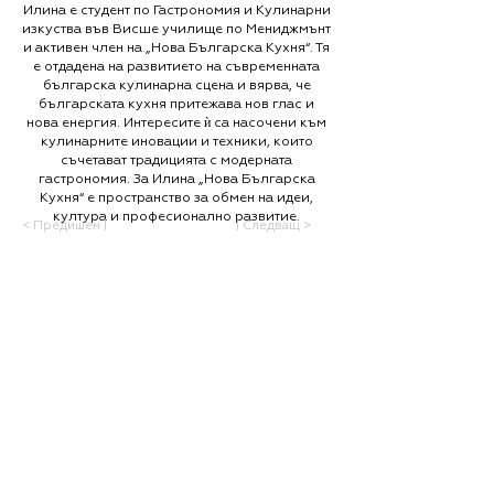
Илина е студент по Гастрономия и Кулинарни
изкуства във Висше училище по Мениджмънт
и активен член на „Нова Българска Кухня“. Тя
е отдадена на развитието на съвременната
българска кулинарна сцена и вярва, че
българската кухня притежава нов глас и
нова енергия. Интересите ѝ са насочени към
кулинарните иновации и техники, които
съчетават традицията с модерната
гастрономия. За Илина „Нова Българска
Кухня“ е пространство за обмен на идеи,
култура и професионално развитие.
< Предишен |
| Следващ >