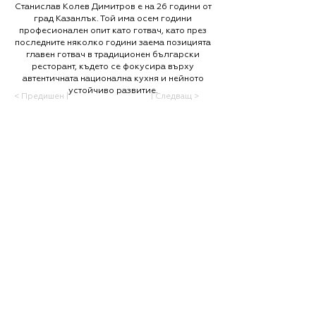
Станислав Колев Димитров е на 26 години от
град Казанлък. Той има осем години
професионален опит като готвач, като през
последните няколко години заема позицията
главен готвач в традиционен български
ресторант, където се фокусира върху
автентичната национална кухня и нейното
устойчиво развитие.
< Предишен |
| Следващ >