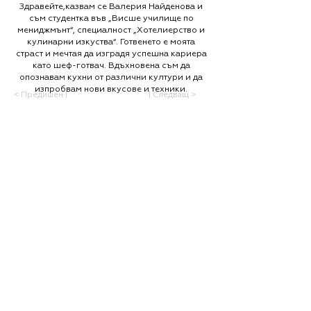
Здравейте,казвам се Валерия Найденова и
съм студентка във „Висше училище по
мениджмънт“, специалност „Хотелиерство и
кулинарни изкуства“. Готвенето е моята
страст и мечтая да изградя успешна кариера
като шеф-готвач. Вдъхновена съм да
опознавам кухни от различни култури и да
изпробвам нови вкусове и техники.
< Предишен |
| Следващ >