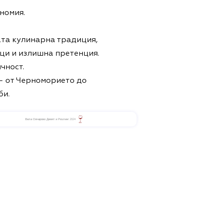
номия.
ата кулинарна традиция,
ици и излишна претенция.
чност.
 – от Черноморието до
би.
Вила Овчарово Димят и Ризлинг 2024