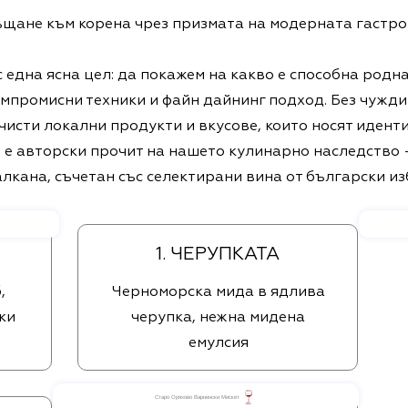
щане към корена чрез призмата на модерната гастро
 една ясна цел: да покажем на какво е способна родн
омпромисни техники и файн дайнинг подход. Без чужд
чисти локални продукти и вкусове, които носят иденти
и е авторски прочит на нашето кулинарно наследство
лкана, съчетан със селектирани вина от български из
1. ЧЕРУПКАТА
,
Черноморска мида в ядлива
ки
черупка, нежна мидена
емулсия
Старо Оряхово Варненски Мискет