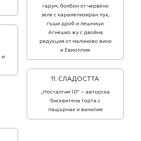
гарум, бонбон от червено
зеле с карамелизиран лук,
гъши дроб и лешници.
Агнешко жу с двойна
редукция от малиново вино
и Евмолпия.
 и
11. СЛАДОСТТА
„Носталгия 1.0“ – авторска
бисквитена торта с
пащърнак и ванилия