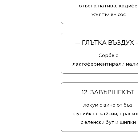
готвена патица, кадифе
жълтъчен сос
— ГЛЪТКА ВЪЗДУХ 
Сорбе с
лактоферментирали мал
12. ЗАВЪРШЕКЪТ
локум с вино от бъз,
фунийка с кайсии, праско
с еленски бут и шипки