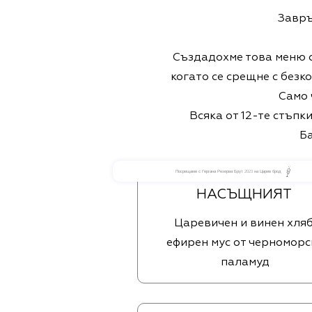
Завръ
Създадохме това меню с
когато се срещне с безк
Само 
Всяка от 12-те стъпк
Ба
Посрещаме с Гергана Резерва Брут 2023 на Царев брод
НАСЪЩНИЯТ
Царевичен и винен хляб
ефирен мус от черноморс
паламуд