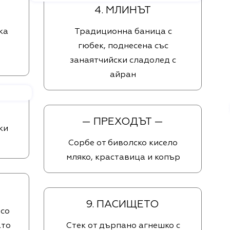
4. МЛИНЪТ
ка
Традиционна баница с
гюбек, поднесена със
занаятчийски сладолед с
айран
— ПРЕХОДЪТ —
ки
Сорбе от биволско кисело
мляко, краставица и копър
9. ПАСИЩЕТО
есо
ато
Стек от дърпано агнешко с