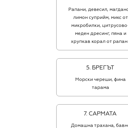
Рапани, девесил, магдано
лимон суприйм, микс от
микробилки, цитрусово
меден дресинг, пяна и
хрупкав корал от рапан
5. БРЕГЪТ
Морски череши, фина
тарама
7. СAРМАТА
Домашна трахана, бавн