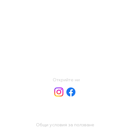
Открийте ни
Общи условия за ползване