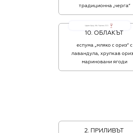
традиционна „черга“
Царев брод Айс Гергана 2023
10. ОБЛАКЪТ
еспума „мляко с ориз“ с
лавандула, хрупкав ориз
мариновани ягоди
2. ПРИЛИВЪТ