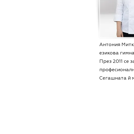
Антония Митк
езикова гимна
През 2011 се 
професионалн
Сегашната й 