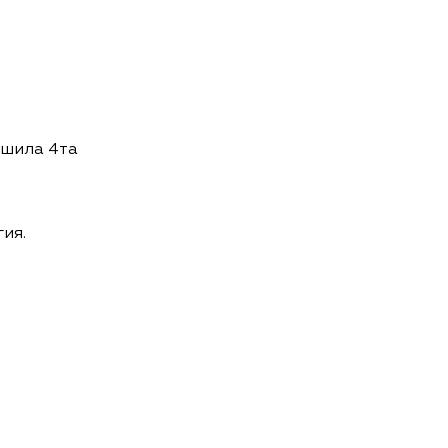
ршила 4та
ия.