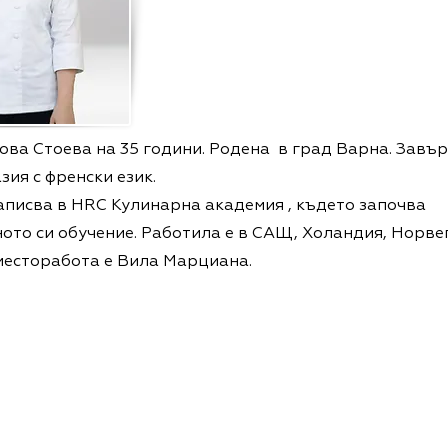
ова Стоева на 35 години. Родена в град Варна. Завъ
зия с френски език.
записва в HRC Кулинарна академия , където започва
ото си обучение. Работила е в САЩ, Холандия, Норвег
месторабота е Вила Марциана.